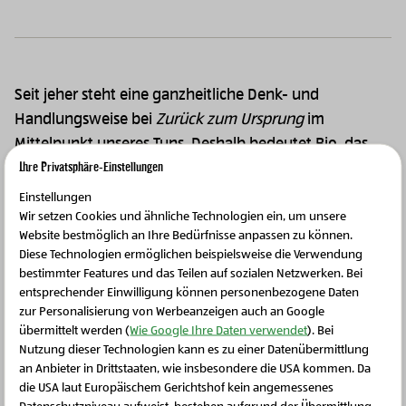
Seit jeher steht eine ganzheitliche Denk- und
Handlungsweise bei
Zurück zum Ursprung
im
Mittelpunkt unseres Tuns. Deshalb bedeutet Bio, das
Ihre Privatsphäre-Einstellungen
weiter geht, für uns weit über gesetzliche Vorgaben
hinaus zu gehen. Die
Zurück zum Ursprung
Bio-
Einstellungen
Produkte werden gemäß dem unabhängigen Prüf
Wir setzen Cookies und ähnliche Technologien ein, um unsere
Website bestmöglich an Ihre Bedürfnisse anpassen zu können.
Nach!-Standard hergestellt, der Bio mit Nachhaltigkeit
Diese Technologien ermöglichen beispielsweise die Verwendung
und Transparenz verbindet.
bestimmter Features und das Teilen auf sozialen Netzwerken. Bei
entsprechender Einwilligung können personenbezogene Daten
Vom Anbau über die Herstellung bis hin zum
zur Personalisierung von Werbeanzeigen auch an Google
Endprodukt bleiben wir dabei unseren 8 Grundwerten
übermittelt werden (
Wie Google Ihre Daten verwendet
). Bei
Nutzung dieser Technologien kann es zu einer Datenübermittlung
treu. Wussten Sie, dass Sie den Ursprung unserer
an Anbieter in Drittstaaten, wie insbesondere die USA kommen. Da
Produkte online bis zu den Bäuer:innen rückverfolgen
die USA laut Europäischem Gerichtshof kein angemessenes
Schließen Sie dieses Feld
können? Darüber hinaus ist
Zurück zum Ursprung
die