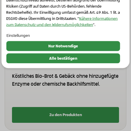
Datenschutzniveau aufweist, bestehen aufgrund der Übermittlung
Risiken (Zugriff auf Daten durch US-Behörden, fehlende
erste Marke, die ihre Nachhaltigkeit umfassend und
Rechtsbehelfe). Ihr Einwilligung umfasst gemäß Art. 49 Abs. 1 lit. a
nachvollziehbar wissenschaftlich belegen kann.
DSGVO diese Übermittlung in Drittstaaten. "
Nähere Informationen
zum Datenschutz und den Widerrufsmöglichkeiten
".
Einstellungen
Nur Notwendige
Unsere Bio-Brot & Gebäck
Alle bestätigen
Vielfalt:
Köstliches Bio-Brot & Gebäck ohne hinzugefügte
Enzyme oder chemische Backhilfsmittel.
Zu den Produkten