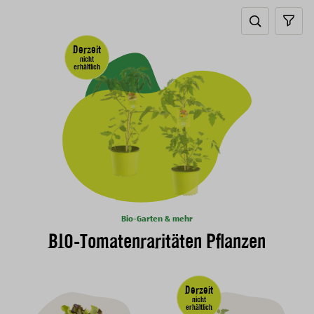
Search tog
sear
Derzeit
nicht
erhältlich
Bio-Garten & mehr
BIO-Tomatenraritäten Pflanzen
Derzeit
nicht
erhältlich