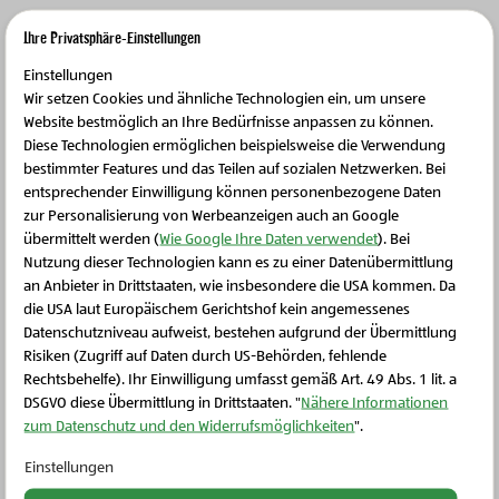
Ihre Privatsphäre-Einstellungen
Einstellungen
Wir setzen Cookies und ähnliche Technologien ein, um unsere
Website bestmöglich an Ihre Bedürfnisse anpassen zu können.
Diese Technologien ermöglichen beispielsweise die Verwendung
bestimmter Features und das Teilen auf sozialen Netzwerken. Bei
entsprechender Einwilligung können personenbezogene Daten
zur Personalisierung von Werbeanzeigen auch an Google
übermittelt werden (
Wie Google Ihre Daten verwendet
). Bei
Seit jeher steht eine ganzheitliche Denk- und
Nutzung dieser Technologien kann es zu einer Datenübermittlung
Handlungsweise bei
Zurück zum Ursprung
im
an Anbieter in Drittstaaten, wie insbesondere die USA kommen. Da
die USA laut Europäischem Gerichtshof kein angemessenes
Mittelpunkt unseres Tuns. Deshalb bedeutet Bio, das
Schließen Sie dieses Feld
Datenschutzniveau aufweist, bestehen aufgrund der Übermittlung
weiter geht, für uns weit über gesetzliche Vorgaben
Risiken (Zugriff auf Daten durch US-Behörden, fehlende
hinaus zu gehen. Die
Zurück zum Ursprung
Bio-
Rechtsbehelfe). Ihr Einwilligung umfasst gemäß Art. 49 Abs. 1 lit. a
Produkte werden gemäß dem unabhängigen Prüf
DSGVO diese Übermittlung in Drittstaaten. "
Nähere Informationen
zum Datenschutz und den Widerrufsmöglichkeiten
".
Nach!-Standard hergestellt, der Bio mit Nachhaltigkeit
und Transparenz verbindet.
Einstellungen