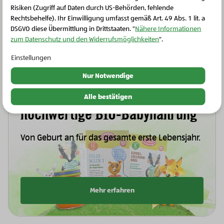
Risiken (Zugriff auf Daten durch US-Behörden, fehlende
Rechtsbehelfe). Ihr Einwilligung umfasst gemäß Art. 49 Abs. 1 lit. a
DSGVO diese Übermittlung in Drittstaaten. "
Nähere Informationen
zum Datenschutz und den Widerrufsmöglichkeiten
".
Einstellungen
Nur Notwendige
Entdecken Sie unsere
Alle bestätigen
hochwertige BIO-Babynahrung
Von Geburt an für das gesamte erste Lebensjahr.
Mehr erfahren