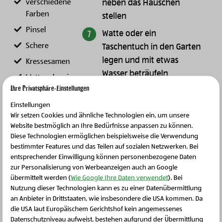
verschiedene
neben das Häuschen
Farben
stellen
Pinsel
Watte oder ein
Schere
Taschentuch in den Garten
legen und mit etwas
Kressesamen
Wasser beträufeln
Watte oder ein
Ihre Privatsphäre-Einstellungen
Taschentuch
Kressesamen darauf
verteilen
Einstellungen
Wir setzen Cookies und ähnliche Technologien ein, um unsere
die Watte bzw. das
Website bestmöglich an Ihre Bedürfnisse anpassen zu können.
Taschentuch immer leicht
Diese Technologien ermöglichen beispielsweise die Verwendung
bestimmter Features und das Teilen auf sozialen Netzwerken. Bei
feucht halten
entsprechender Einwilligung können personenbezogene Daten
zur Personalisierung von Werbeanzeigen auch an Google
Viel Spaß beim Pflegen,
übermittelt werden (
Wie Google Ihre Daten verwendet
). Bei
Beobachten und Ernten :-)
Nutzung dieser Technologien kann es zu einer Datenübermittlung
an Anbieter in Drittstaaten, wie insbesondere die USA kommen. Da
die USA laut Europäischem Gerichtshof kein angemessenes
Schließen Sie dieses Feld
Datenschutzniveau aufweist, bestehen aufgrund der Übermittlung