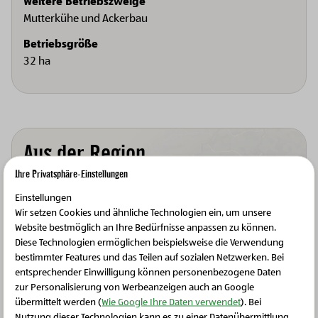
Weitere Betriebszweige
Mutterkühe und Ackerbau
Betriebsgröße
32 ha
Aus der Region
Mittelburgenland
Ihre Privatsphäre-Einstellungen
Einstellungen
Wir setzen Cookies und ähnliche Technologien ein, um unsere
Die Sonnenregion Mittelburgenland mit ihrer sanft
Website bestmöglich an Ihre Bedürfnisse anpassen zu können.
hügeligen Landschaft und ihrem warmen
Diese Technologien ermöglichen beispielsweise die Verwendung
pannonischen Klima bietet ideale Bedingungen für
bestimmter Features und das Teilen auf sozialen Netzwerken. Bei
den Anbau von BIO-Obst und Gemüse.
entsprechender Einwilligung können personenbezogene Daten
zur Personalisierung von Werbeanzeigen auch an Google
übermittelt werden (
Wie Google Ihre Daten verwendet
). Bei
Zur Region
Nutzung dieser Technologien kann es zu einer Datenübermittlung