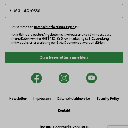
Ich stimme den
Datenschutzbestimmungen
zu.
Ich möchte die besten Angebote nicht verpassen und stimme zu, dass
meine Daten von der HOFER KG für Direktmarketing (z.B. Zusendung
individualisierter Werbung per E-Mail) verwendet werden dürfen.
Zum Newsletter anmelden
facebook
instagram
youtu
Newsletter
Impressum
Datenschutzhinweise
Security Policy
Kontakt
Eine BIO-Eigenmarke von HOFER