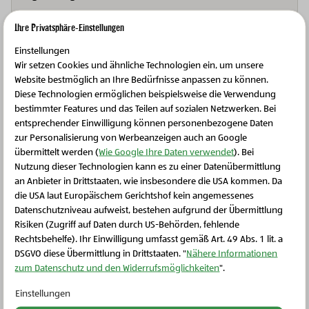
Ihre Privatsphäre-Einstellungen
Einstellungen
Wir setzen Cookies und ähnliche Technologien ein, um unsere
Aus der Region Oststeirisches
Website bestmöglich an Ihre Bedürfnisse anpassen zu können.
Diese Technologien ermöglichen beispielsweise die Verwendung
Hügelland
bestimmter Features und das Teilen auf sozialen Netzwerken. Bei
entsprechender Einwilligung können personenbezogene Daten
zur Personalisierung von Werbeanzeigen auch an Google
Landschaftliche und kulturelle Vielfalt machen das
übermittelt werden (
Wie Google Ihre Daten verwendet
). Bei
Oststeirische Hügelland zu einer besonders
Nutzung dieser Technologien kann es zu einer Datenübermittlung
reizvollen Region. Der BIO-Obstbau hat hier eine
an Anbieter in Drittstaaten, wie insbesondere die USA kommen. Da
die USA laut Europäischem Gerichtshof kein angemessenes
Schließen Sie dieses Feld
lange Tradition, aber auch BIO-Hühner und andere
Datenschutzniveau aufweist, bestehen aufgrund der Übermittlung
Tiere fühlen sich in dieser Region wohl.
Risiken (Zugriff auf Daten durch US-Behörden, fehlende
Rechtsbehelfe). Ihr Einwilligung umfasst gemäß Art. 49 Abs. 1 lit. a
DSGVO diese Übermittlung in Drittstaaten. "
Zur Region
Nähere Informationen
zum Datenschutz und den Widerrufsmöglichkeiten
".
Einstellungen