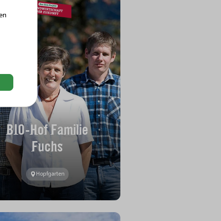
hen
BIO-Hof Familie
Fuchs
Hopfgarten