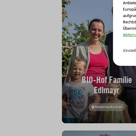
Anbiete
Europä
aufgrun
Rechtsb
Übermit
Widerr
Einste
BIO-Hof Familie
Edlmayr
Niederneukirchen