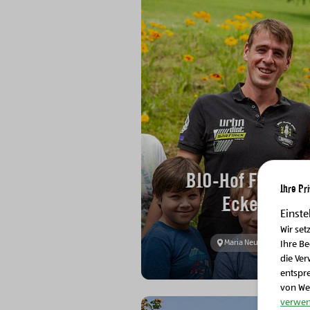
BIO-Hof Familie
Ihre Pr
Ecker
Einste
Wir set
Maria Neustift
Ihre B
die Ver
entspr
von We
verwen