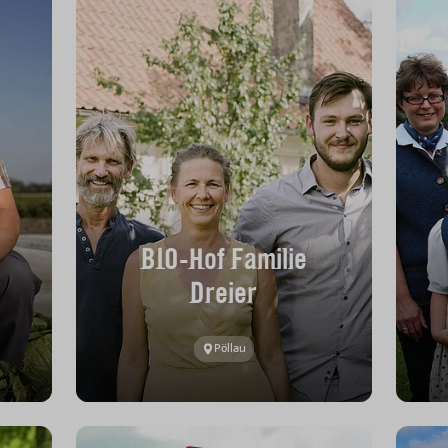
BIO-Hof Familie
Dreier
Pöllau