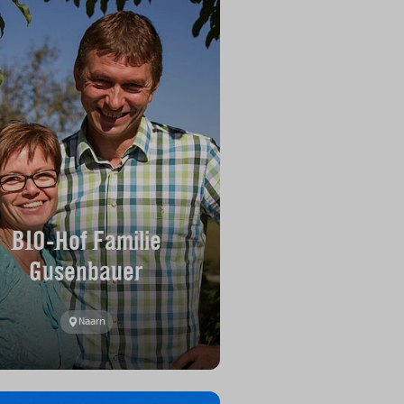
BIO-Hof Familie
Gusenbauer
Naarn