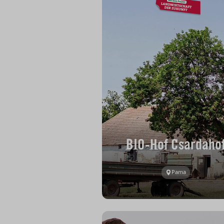
BIO-Hof Csardaho
Pama