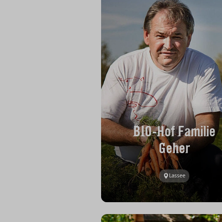
BIO-Hof Familie
Geher
Lassee