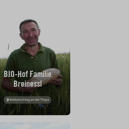
BIO-Hof Familie
Breinessl
Weikertschlag an der Thaya