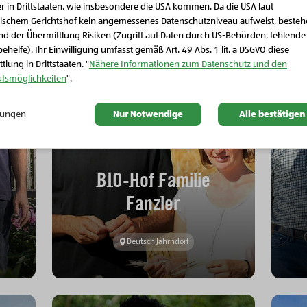
r in Drittstaaten, wie insbesondere die USA kommen. Da die USA laut
Schließen Sie dieses Feld
ischem Gerichtshof kein angemessenes Datenschutzniveau aufweist, beste
d der Übermittlung Risiken (Zugriff auf Daten durch US-Behörden, fehlende
ehelfe). Ihr Einwilligung umfasst gemäß Art. 49 Abs. 1 lit. a DSGVO diese
tlung in Drittstaaten. "
Nähere Informationen zum Datenschutz und den
ufsmöglichkeiten
".
llungen
Nur Notwendige
Alle bestätigen
BIO-Hof Familie
Fanzler
Deutsch Jahrndorf