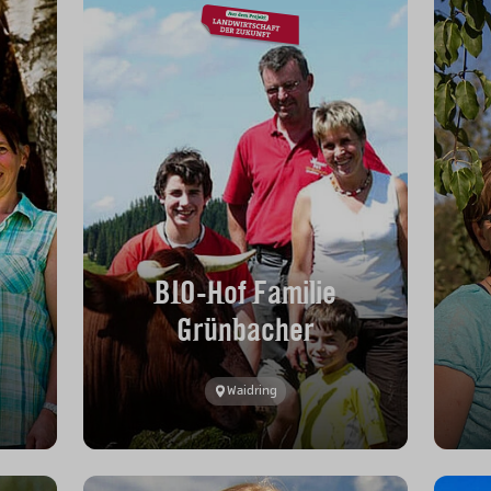
BIO-Hof Familie
Grünbacher
Waidring