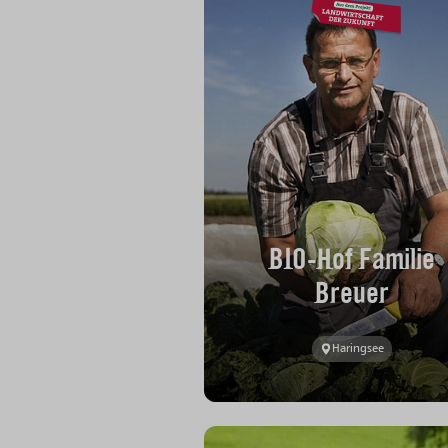
BIO-Hof Familie
Breuer
Haringsee