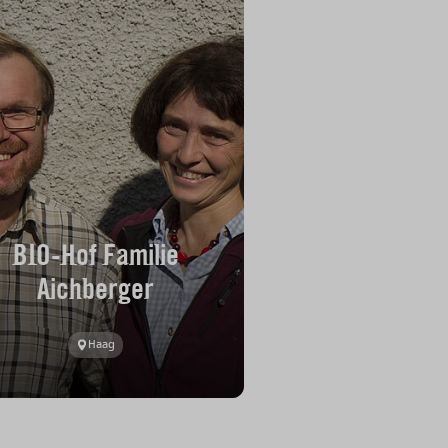
BIO-Hof Familie
Aichberger
Haag