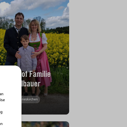
BIO-Hof Familie
Edlbauer
an
Grieskirchen
ise
ng
an