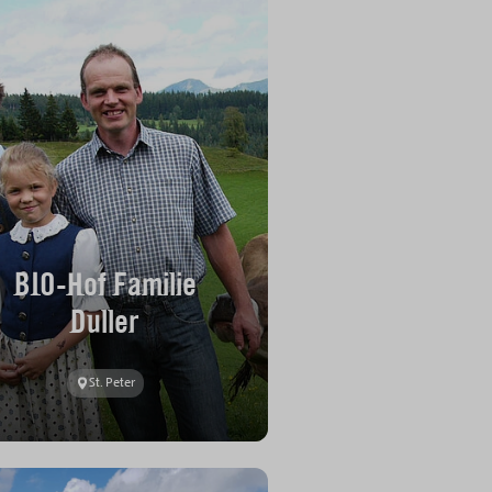
BIO-Hof Familie
Duller
St. Peter