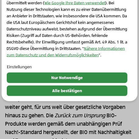
übermittelt werden (
Wie Google Ihre Daten verwendet
). Bei
Nutzung dieser Technologien kann es zu einer Datenübermittlung
an Anbieter in Drittstaaten, wie insbesondere die USA kommen. Da
BIO-Hof Familie
die USA laut Europäischem Gerichtshof kein angemessenes
Eckerstorfer-Winkler
BIO-Hof Familie Edlbauer
Schließen Sie dieses Feld
Datenschutzniveau aufweist, bestehen aufgrund der Übermittlung
St. Johann
Grieskirchen
Risiken (Zugriff auf Daten durch US-Behörden, fehlende
Rechtsbehelfe). Ihr Einwilligung umfasst gemäß Art. 49 Abs. 1 lit. a
DSGVO diese Übermittlung in Drittstaaten. "
Nähere Informationen
zum Datenschutz und den Widerrufsmöglichkeiten
".
Mehr laden
: weitere Bäuerinnen und Bauer
Einstellungen
Nur Notwendige
Seit jeher steht eine ganzheitliche Denk- und
Handlungsweise bei
Zurück zum Ursprung
im
Alle bestätigen
Mittelpunkt unseres Tuns. Deshalb bedeutet BIO, das
weiter geht, für uns weit über gesetzliche Vorgaben
hinaus zu gehen. Die
Zurück zum Ursprung
BIO-
Produkte werden gemäß dem unabhängigen Prüf
Nach!-Standard hergestellt, der BIO mit Nachhaltigkeit