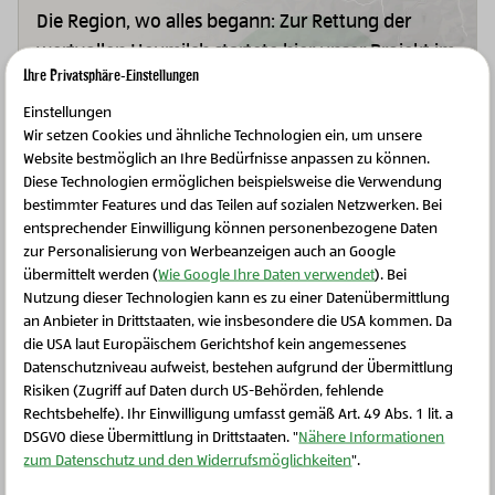
Die Region, wo alles begann: Zur Rettung der
wertvollen Heumilch startete hier unser Projekt im
Ihre Privatsphäre-Einstellungen
Jahr 2006 mit einigen Murauer Milch-Bäuerinnen
und -Bauern. Noch heute kommen großartige
Einstellungen
Wir setzen Cookies und ähnliche Technologien ein, um unsere
BIO-Heumilchprodukte aus dieser Region.
Website bestmöglich an Ihre Bedürfnisse anpassen zu können.
Diese Technologien ermöglichen beispielsweise die Verwendung
Zur Region
bestimmter Features und das Teilen auf sozialen Netzwerken. Bei
entsprechender Einwilligung können personenbezogene Daten
zur Personalisierung von Werbeanzeigen auch an Google
übermittelt werden (
Wie Google Ihre Daten verwendet
). Bei
Nutzung dieser Technologien kann es zu einer Datenübermittlung
an Anbieter in Drittstaaten, wie insbesondere die USA kommen. Da
die USA laut Europäischem Gerichtshof kein angemessenes
Schließen Sie dieses Feld
Datenschutzniveau aufweist, bestehen aufgrund der Übermittlung
Risiken (Zugriff auf Daten durch US-Behörden, fehlende
Rechtsbehelfe). Ihr Einwilligung umfasst gemäß Art. 49 Abs. 1 lit. a
DSGVO diese Übermittlung in Drittstaaten. "
Nähere Informationen
zum Datenschutz und den Widerrufsmöglichkeiten
".