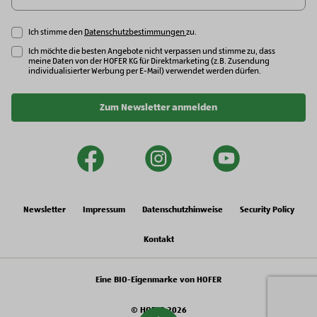
Ich stimme den
Datenschutzbestimmungen
zu.
Ich möchte die besten Angebote nicht verpassen und stimme zu, dass
meine Daten von der HOFER KG für Direktmarketing (z.B. Zusendung
individualisierter Werbung per E-Mail) verwendet werden dürfen.
Zum Newsletter anmelden
facebook
instagram
youtu
Newsletter
Impressum
Datenschutzhinweise
Security Policy
Kontakt
Eine BIO-Eigenmarke von HOFER
© HOFER 2026