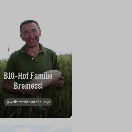
BIO-Hof Familie
Breinessl
Weikertschlag an der Thaya