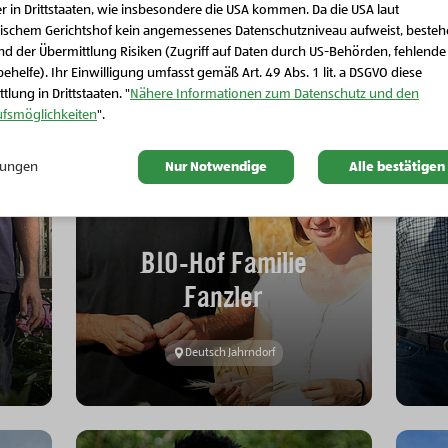
r in Drittstaaten, wie insbesondere die USA kommen. Da die USA laut
Schließen Sie dieses Feld
ischem Gerichtshof kein angemessenes Datenschutzniveau aufweist, beste
d der Übermittlung Risiken (Zugriff auf Daten durch US-Behörden, fehlende
ehelfe). Ihr Einwilligung umfasst gemäß Art. 49 Abs. 1 lit. a DSGVO diese
tlung in Drittstaaten. "
Nähere Informationen zum Datenschutz und den
ufsmöglichkeiten
".
llungen
Nur Notwendige
Alle bestätigen
BIO-Hof Familie
Fanzler
Deutsch Jahrndorf