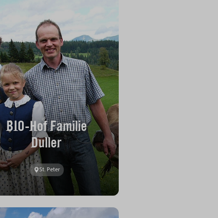
BIO-Hof Familie
Duller
St. Peter