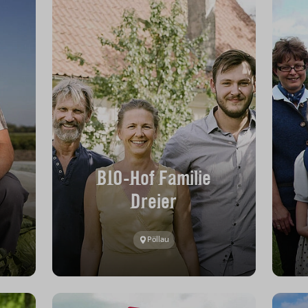
BIO-Hof Familie
Dreier
Pöllau