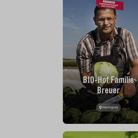
BIO-Hof Familie
Breuer
Haringsee