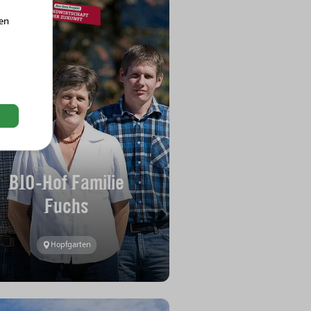
hen
BIO-Hof Familie
Fuchs
Hopfgarten