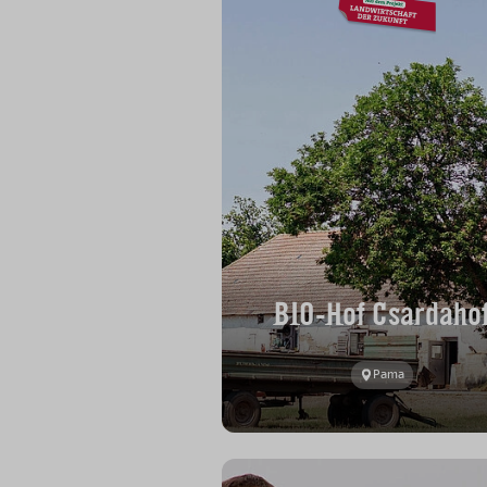
BIO-Hof Csardaho
Pama