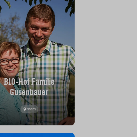
BIO-Hof Familie
Gusenbauer
Naarn