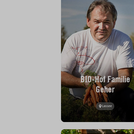
BIO-Hof Familie
Geher
Lassee