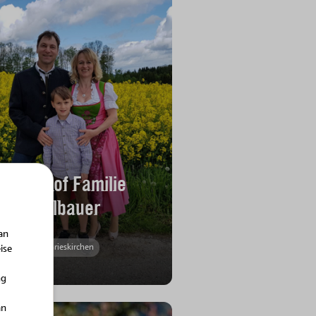
BIO-Hof Familie
Edlbauer
an
Grieskirchen
ise
ng
an