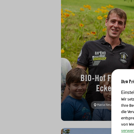
BIO-Hof Familie
Ihre Pr
Ecker
Einste
Wir set
Maria Neustift
Ihre B
die Ver
entspr
von We
verwen