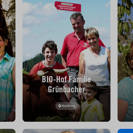
BIO-Hof Familie
Grünbacher
Waidring