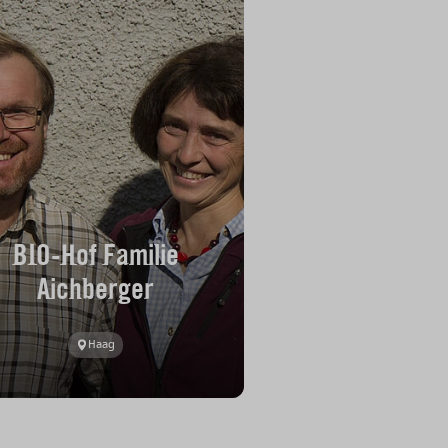
BIO-Hof Familie
Aichberger
Haag