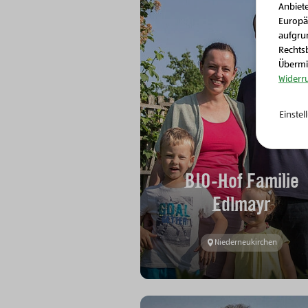
Anbiete
Europä
aufgrun
Rechtsb
Übermit
Widerr
Einste
BIO-Hof Familie
Edlmayr
Niederneukirchen