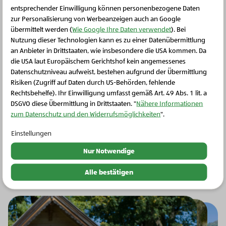
entsprechender Einwilligung können personenbezogene Daten
zur Personalisierung von Werbeanzeigen auch an Google
Aus der Region Kitzbüheler
übermittelt werden (
Wie Google Ihre Daten verwendet
). Bei
Nutzung dieser Technologien kann es zu einer Datenübermittlung
Alpen
an Anbieter in Drittstaaten, wie insbesondere die USA kommen. Da
die USA laut Europäischem Gerichtshof kein angemessenes
Schließen Sie dieses Feld
Datenschutzniveau aufweist, bestehen aufgrund der Übermittlung
Bergbauern BIO-Heumilch ist eine der besten
Risiken (Zugriff auf Daten durch US-Behörden, fehlende
überhaupt. In den Kitzbüheler Alpen halten
Rechtsbehelfe). Ihr Einwilligung umfasst gemäß Art. 49 Abs. 1 lit. a
Ursprungs-Bauern und -Bäuerinnen ihre Kühe auf
DSGVO diese Übermittlung in Drittstaaten. "
Nähere Informationen
bis zu 1.900 m Seehöhe. Solch wundervollen
zum Datenschutz und den Widerrufsmöglichkeiten
".
Ausblick haben nur wenige Kühe.
Einstellungen
Nur Notwendige
Zur Region
Alle bestätigen