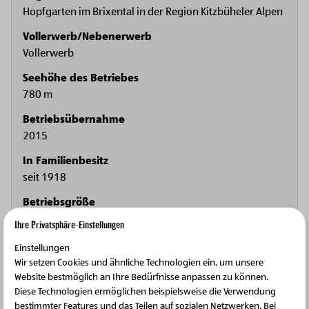
Hopfgarten im Brixental in der Region Kitzbüheler Alpen
Vollerwerb/Nebenerwerb
Vollerwerb
Seehöhe des Betriebes
780 m
Betriebsübernahme
2015
In Familienbesitz
seit 1918
Betriebsgröße
30,6 ha
Ihre Privatsphäre-Einstellungen
Produkte, die am Hof erzeugt werden
Einstellungen
Schnaps, Obst
Wir setzen Cookies und ähnliche Technologien ein, um unsere
Website bestmöglich an Ihre Bedürfnisse anpassen zu können.
Diese Technologien ermöglichen beispielsweise die Verwendung
bestimmter Features und das Teilen auf sozialen Netzwerken. Bei