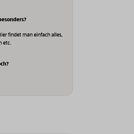
 besonders?
ier findet man einfach alles,
 etc.
och?