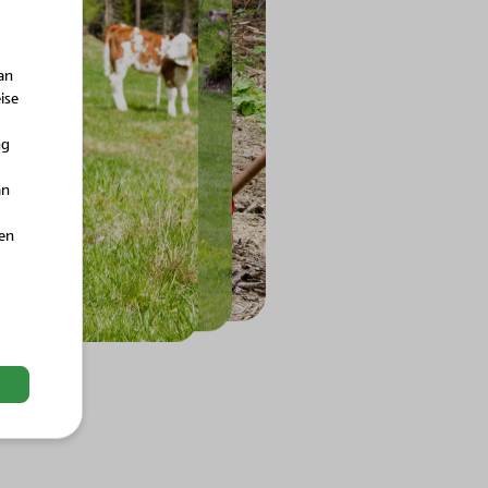
an
ise
ng
an
hen