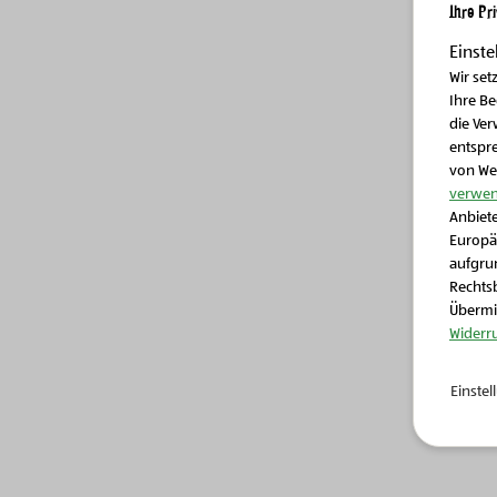
Ihre Pr
Einste
Wir set
Ihre B
die Ver
entspr
von We
verwen
Anbiete
Europä
aufgrun
Rechtsb
Übermit
Widerr
Einste