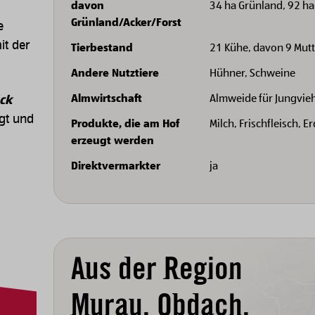
davon
34 ha Grünland, 92 ha
Grünland/Acker/Forst
e
it der
Tierbestand
21 Kühe, davon 9 Mut
Andere Nutztiere
Hühner, Schweine
Almwirtschaft
Almweide für Jungvie
ck
gt und
Produkte, die am Hof
Milch, Frischfleisch, E
erzeugt werden
Direktvermarkter
ja
Aus der Region
Murau, Obdach,