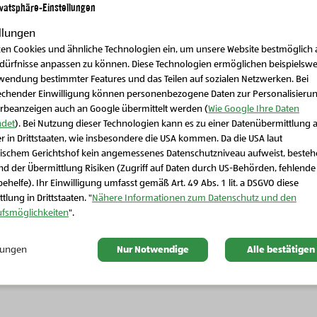
ivatsphäre-Einstellungen
llungen
zen Cookies und ähnliche Technologien ein, um unsere Website bestmöglich 
edürfnisse anpassen zu können. Diese Technologien ermöglichen beispielswe
wendung bestimmter Features und das Teilen auf sozialen Netzwerken. Bei
echender Einwilligung können personenbezogene Daten zur Personalisieru
rbeanzeigen auch an Google übermittelt werden (
Wie Google Ihre Daten
det
). Bei Nutzung dieser Technologien kann es zu einer Datenübermittlung 
r in Drittstaaten, wie insbesondere die USA kommen. Da die USA laut
Schließen Sie dieses Feld
ischem Gerichtshof kein angemessenes Datenschutzniveau aufweist, beste
d der Übermittlung Risiken (Zugriff auf Daten durch US-Behörden, fehlende
ehelfe). Ihr Einwilligung umfasst gemäß Art. 49 Abs. 1 lit. a DSGVO diese
tlung in Drittstaaten. "
Nähere Informationen zum Datenschutz und den
Nächste Slide
ufsmöglichkeiten
".
llungen
Nur Notwendige
Alle bestätigen
Vorherige Slide