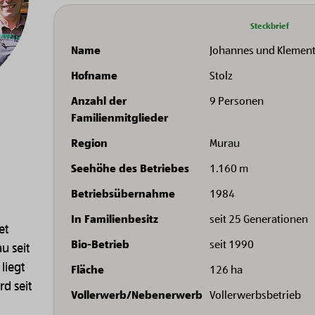
Steckbrief
Name
Johannes und Klemen
Hofname
Stolz
Anzahl der
9 Personen
Familienmitglieder
Region
Murau
Seehöhe des Betriebes
1.160 m
Betriebsübernahme
1984
In Familienbesitz
seit 25 Generationen
et
Bio-Betrieb
seit 1990
u seit
liegt
Fläche
126 ha
d seit
Vollerwerb/Nebenerwerb
Vollerwerbsbetrieb