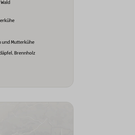
 Wald
terkühe
h und Mutterkühe
rdäpfel, Brennholz