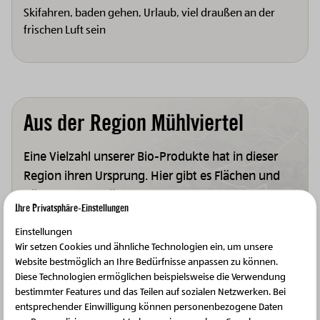
Skifahren, baden gehen, Urlaub, viel draußen an der
frischen Luft sein
Aus der Region Mühlviertel
Eine Vielzahl unserer Bio-Produkte hat in dieser
Region ihren Ursprung. Hier gibt es Flächen und
Böden, die gut für den Ackerbau geeignet sind,
Ihre Privatsphäre-Einstellungen
wie auch Grünlandflächen für Tierhaltung.
Einstellungen
Entdecken Sie im Mühlviertel BIO-Bauernhöfe mit
Wir setzen Cookies und ähnliche Technologien ein, um unsere
nachhaltiger Tierhaltung, regionaler Heumilch,
Website bestmöglich an Ihre Bedürfnisse anpassen zu können.
Tierwohl und Kreislaufwirtschaft. Authentisch &
Diese Technologien ermöglichen beispielsweise die Verwendung
transparent – unsere Zurück zum Ursprung-
bestimmter Features und das Teilen auf sozialen Netzwerken. Bei
entsprechender Einwilligung können personenbezogene Daten
Produzenten aus Oberösterreich bei HOFER.